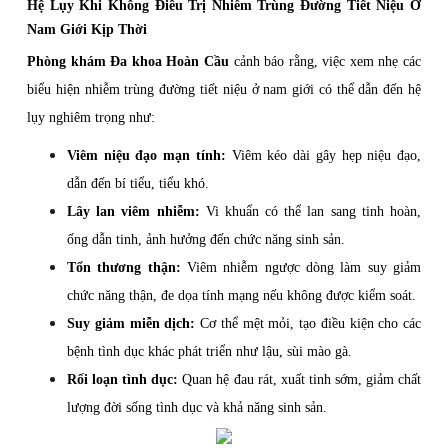
Hệ Lụy Khi Không Điều Trị Nhiễm Trùng Đường Tiết Niệu Ở
Nam Giới Kịp Thời
Phòng khám Đa khoa Hoàn Cầu
cảnh báo rằng, việc xem nhẹ các
biểu hiện nhiễm trùng đường tiết niệu ở nam giới có thể dẫn đến hệ
lụy nghiêm trọng như:
Viêm niệu đạo mạn tính:
Viêm kéo dài gây hẹp niệu đạo,
dẫn đến bí tiểu, tiểu khó.
Lây lan viêm nhiễm:
Vi khuẩn có thể lan sang tinh hoàn,
ống dẫn tinh, ảnh hưởng đến chức năng sinh sản.
Tổn thương thận:
Viêm nhiễm ngược dòng làm suy giảm
chức năng thận, đe dọa tính mạng nếu không được kiểm soát.
Suy giảm miễn dịch:
Cơ thể mệt mỏi, tạo điều kiện cho các
bệnh tình dục khác phát triển như lậu, sùi mào gà.
Rối loạn tình dục:
Quan hệ đau rát, xuất tinh sớm, giảm chất
lượng đời sống tình dục và khả năng sinh sản.