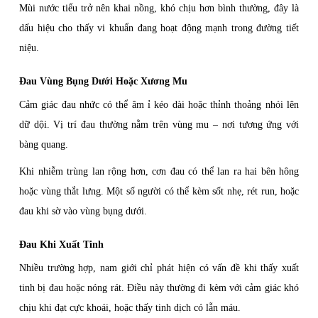
Mùi nước tiểu trở nên khai nồng, khó chịu hơn bình thường, đây là
dấu hiệu cho thấy vi khuẩn đang hoạt động mạnh trong đường tiết
niệu.
Đau Vùng Bụng Dưới Hoặc Xương Mu
Cảm giác đau nhức có thể âm ỉ kéo dài hoặc thỉnh thoảng nhói lên
dữ dội. Vị trí đau thường nằm trên vùng mu – nơi tương ứng với
bàng quang.
Khi nhiễm trùng lan rộng hơn, cơn đau có thể lan ra hai bên hông
hoặc vùng thắt lưng. Một số người có thể kèm sốt nhẹ, rét run, hoặc
đau khi sờ vào vùng bụng dưới.
Đau Khi Xuất Tinh
Nhiều trường hợp, nam giới chỉ phát hiện có vấn đề khi thấy xuất
tinh bị đau hoặc nóng rát. Điều này thường đi kèm với cảm giác khó
chịu khi đạt cực khoái, hoặc thấy tinh dịch có lẫn máu.