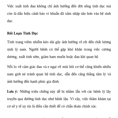
Việc xuất tinh đau không chỉ ảnh hưởng đến đời sống tình dục mà
còn là dấu hiệu cảnh báo vi khuẩn đã xâm nhập sâu hơn vào hệ sinh
dục.
Rối Loạn Tình Dục
Tình trạng viêm nhiễm kéo dài gây ảnh hưởng rõ rệt đến chất lượng
sinh lý nam. Người bệnh có thể gặp khó khăn trong việc cương
dương, xuất tinh sớm, giảm ham muốn hoặc đau khi quan hệ.
Nỗi lo về cảm giác đau và e ngại về mùi hôi cơ thể cũng khiến nhiều
nam giới né tránh quan hệ tình dục, dẫn đến căng thẳng tâm lý và
ảnh hưởng đến hạnh phúc gia đình.
Lưu ý:
Những triệu chứng này dễ bị nhầm lẫn với các bệnh lý lây
truyền qua đường tình dục như bệnh lậu. Vì vậy, việc thăm khám tại
cơ sở y tế uy tín là điều cần thiết để có chẩn đoán chính xác.