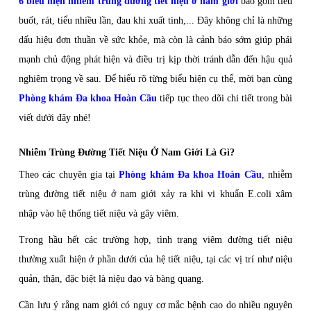
6 biểu hiện nhiễm trùng đường tiết niệu ở nam giới
bao gồm tiểu
buốt, rát, tiểu nhiều lần, đau khi xuất tinh,... Đây không chỉ là những
dấu hiệu đơn thuần về sức khỏe, mà còn là cảnh báo sớm giúp phái
mạnh chủ động phát hiện và điều trị kịp thời tránh dẫn đến hậu quả
nghiêm trọng về sau. Để hiểu rõ từng biểu hiện cụ thể, mời bạn cùng
Phòng khám Đa khoa Hoàn Cầu
tiếp tục theo dõi chi tiết trong bài
viết dưới đây nhé!
Nhiễm Trùng Đường Tiết Niệu Ở Nam Giới Là Gì?
Theo các chuyên gia tại
Phòng khám Đa khoa Hoàn Cầu
, nhiễm
trùng đường tiết niệu ở nam giới xảy ra khi vi khuẩn E.coli xâm
nhập vào hệ thống tiết niệu và gây viêm.
Trong hầu hết các trường hợp, tình trạng viêm đường tiết niệu
thường xuất hiện ở phần dưới của hệ tiết niệu, tại các vị trí như niệu
quản, thận, đặc biệt là niệu đạo và bàng quang.
Cần lưu ý rằng nam giới có nguy cơ mắc bệnh cao do nhiều nguyên