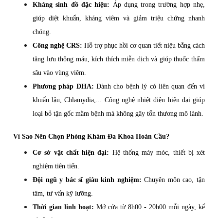
Kháng sinh đồ đặc hiệu:
Áp dụng trong trường hợp nhẹ,
giúp diệt khuẩn, kháng viêm và giảm triệu chứng nhanh
chóng.
Công nghệ CRS:
Hỗ trợ phục hồi cơ quan tiết niệu bằng cách
tăng lưu thông máu, kích thích miễn dịch và giúp thuốc thấm
sâu vào vùng viêm.
Phương pháp DHA:
Dành cho bệnh lý có liên quan đến vi
khuẩn lậu, Chlamydia,... Công nghệ nhiệt điện hiện đại giúp
loại bỏ tận gốc mầm bệnh mà không gây tổn thương mô lành.
Vì Sao Nên Chọn Phòng Khám Đa Khoa Hoàn Cầu?
Cơ sở vật chất hiện đại:
Hệ thống máy móc, thiết bị xét
nghiệm tiên tiến.
Đội ngũ y bác sĩ giàu kinh nghiệm:
Chuyên môn cao, tận
tâm, tư vấn kỹ lưỡng.
Thời gian linh hoạt:
Mở cửa từ 8h00 - 20h00 mỗi ngày, kể