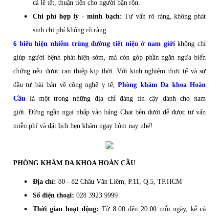
cả lễ tết, thuận tiện cho người bận rộn.
Chi phí hợp lý - minh bạch:
Tư vấn rõ ràng, không phát
sinh chi phí không rõ ràng.
6 biểu hiện nhiễm trùng đường tiết niệu ở nam giới
không chỉ
giúp người bệnh phát hiện sớm, mà còn góp phần ngăn ngừa biến
chứng nếu được can thiệp kịp thời. Với kinh nghiệm thực tế và sự
đầu tư bài bản về công nghệ y tế,
Phòng khám Đa khoa Hoàn
Cầu
là một trong những địa chỉ đáng tin cậy dành cho nam
giới. Đừng ngần ngại nhấp vào bảng Chat bên dưới để được tư vấn
miễn phí và đặt lịch hẹn khám ngay hôm nay nhé!
PHÒNG KHÁM ĐA KHOA HOÀN CẦU
Địa chỉ:
80 - 82 Châu Văn Liêm, P.11, Q.5, TP.HCM
Số điện thoại:
028 3923 9999
Thời gian hoạt động:
Từ 8:00 đến 20:00 mỗi ngày, kể cả