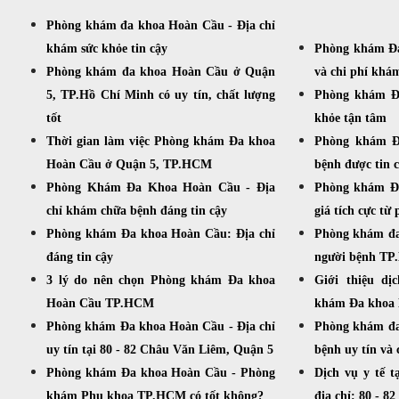
Phòng khám đa khoa Hoàn Cầu - Địa chỉ
khám sức khỏe tin cậy
Phòng khám Đa
Phòng khám đa khoa Hoàn Cầu ở Quận
và chi phí khá
5, TP.Hồ Chí Minh có uy tín, chất lượng
Phòng khám Đ
tốt
khỏe tận tâm
Thời gian làm việc Phòng khám Đa khoa
Phòng khám Đ
Hoàn Cầu ở Quận 5, TP.HCM
bệnh được tin 
Phòng Khám Đa Khoa Hoàn Cầu - Địa
Phòng khám Đ
chỉ khám chữa bệnh đáng tin cậy
giá tích cực từ
Phòng khám Đa khoa Hoàn Cầu: Địa chỉ
Phòng khám đa
đáng tin cậy
người bệnh T
3 lý do nên chọn Phòng khám Đa khoa
Giới thiệu d
Hoàn Cầu TP.HCM
khám Đa khoa
Phòng khám Đa khoa Hoàn Cầu - Địa chỉ
Phòng khám đa
uy tín tại 80 - 82 Châu Văn Liêm, Quận 5
bệnh uy tín và 
Phòng khám Đa khoa Hoàn Cầu - Phòng
Dịch vụ y tế 
khám Phụ khoa TP.HCM có tốt không?
địa chỉ: 80 - 