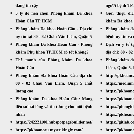
đáng tin cậy
người bệnh T
3 lý do nên chọn Phòng khám Đa khoa
Giới thiệu d
Hoàn Cầu TP.HCM
khám Đa khoa
Phòng khám Đa khoa Hoàn Cầu - Địa chỉ
Phòng khám đa
uy tín tại 80 - 82 Châu Văn Liêm, Quận 5
bệnh uy tín và 
Phòng khám Đa khoa Hoàn Cầu - Phòng
Dịch vụ y tế 
khám Phụ khoa TP.HCM có tốt không?
địa chỉ: 80 - 
Thế mạnh của Phòng khám Đa khoa
Phòng khám đa
Hoàn Cầu
Liêm, Quận 5,
Phòng khám Đa khoa Hoàn Cầu địa chỉ
http://pkhoanc
80 - 82 Châu Văn Liêm, Quận 5 chất
https://mediu
lượng cao
https://pkhoanc
Phòng khám Đa khoa Hoàn Cầu: Mang
https://pkhoanc
đến sự hài lòng và tin tưởng cho mỗi bệnh
https://phong
nhân
https://pkhoanc
https://242221100.hubspotpagebuilder.net/
https://gitlab.
https://pkhoancau.mystrikingly.com/
https://pkhoan