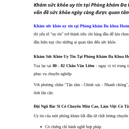
Khám sức khỏe uy tín tại Phòng khám Đa k
vấn đề sức khỏe ngày càng được quan tâm, 
Khám sức khỏe uy tín tại Phòng khám Đa khoa Hoà
thì yếu tố “uy tín” trở thành tiêu chí hàng đầu để lựa chọn 
đầu hiện nay cho những ai quan tâm đến sức khỏe.
Khám Sức Khỏe Uy Tín Tại Phòng Khám Đa Khoa H
Tọa lạc tại
80 - 82 Châu Văn Liêm
- ngay vị trí trung
phục vụ chuyên nghiệp.
Với phương châm "Tận tâm - Chính xác - Nhanh chóng", 
tỉnh lân cận.
Đội Ngũ Bác Sĩ Có Chuyên Môn Cao, Làm Việc Có T
Uy tín của một phòng khám bắt đầu từ chất lượng chuyên 
Có chứng chỉ hành nghề hợp pháp.