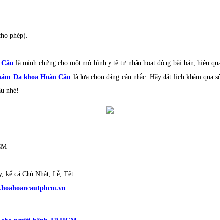
cho phép).
 Cầu
là minh chứng cho một mô hình y tế tư nhân hoạt động bài bản, hiệu quả 
hám Đa khoa Hoàn Cầu
là lựa chọn đáng cân nhắc. Hãy đặt lịch khám qua s
ầu nhé!
HCM
, kể cả Chủ Nhật, Lễ, Tết
akhoahoancautphcm.vn