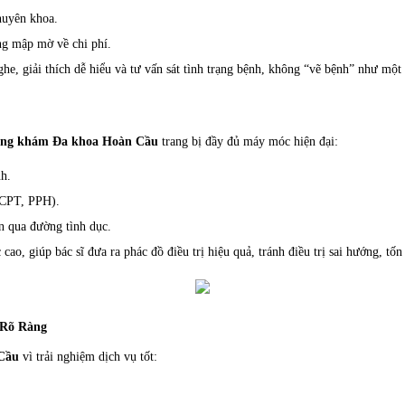
huyên khoa.
ng mập mờ về chi phí.
ghe, giải thích dễ hiểu và tư vấn sát tình trạng bệnh, không “vẽ bệnh” như một 
ng khám Đa khoa Hoàn Cầu
trang bị đầy đủ máy móc hiện đại:
nh.
(HCPT, PPH).
n qua đường tình dục.
ao, giúp bác sĩ đưa ra phác đồ điều trị hiệu quả, tránh điều trị sai hướng, tốn 
 Rõ Ràng
Cầu
vì trải nghiệm dịch vụ tốt: