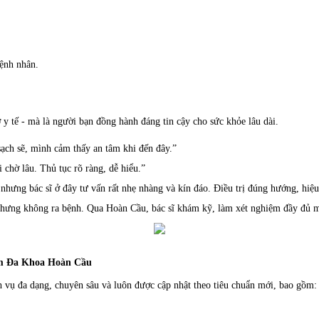
ệnh nhân.
 y tế - mà là người bạn đồng hành đáng tin cậy cho sức khỏe lâu dài.
sạch sẽ, mình cảm thấy an tâm khi đến đây.”
chờ lâu. Thủ tục rõ ràng, dễ hiểu.”
hưng bác sĩ ở đây tư vấn rất nhẹ nhàng và kín đáo. Điều trị đúng hướng, hiệu 
ưng không ra bệnh. Qua Hoàn Cầu, bác sĩ khám kỹ, làm xét nghiệm đầy đủ mới
m Đa Khoa Hoàn Cầu
 vụ đa dạng, chuyên sâu và luôn được cập nhật theo tiêu chuẩn mới, bao gồm: