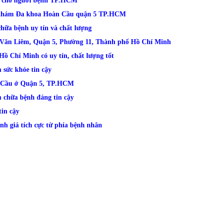
h cho người bệnh TP.HCM
g khám Đa khoa Hoàn Cầu quận 5 TP.HCM
ữa bệnh uy tín và chất lượng
Văn Liêm, Quận 5, Phường 11, Thành phố Hồ Chí Minh
 Chí Minh có uy tín, chất lượng tốt
sức khỏe tin cậy
n Cầu ở Quận 5, TP.HCM
 chữa bệnh đáng tin cậy
in cậy
 giá tích cực từ phía bệnh nhân