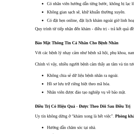
Có nhân viên hướng dẫn từng bước, không bị lạc l
Không gian sạch sẽ, khử khuẩn thường xuyên.
Có đặt hẹn online, đặt lịch khám ngoài giờ linh hoạ
Quy trình từ tiếp nhận đến khám - điều trị - trả kết quả đ
Bảo Mật Thông Tin Cá Nhân Cho Bệnh Nhân
Với các bệnh lý nhạy cảm như bệnh xã hội, phụ khoa, nam 
Chính vì vậy, nhiều người bệnh cảm thấy an tâm và tin t
Không chia sẻ dữ liệu bệnh nhân ra ngoài.
Hồ sơ lưu trữ riêng biệt theo mã hóa.
Nhân viên được đào tạo nghiệp vụ về bảo mật.
Điều Trị Có Hiệu Quả - Được Theo Dõi Sau Điều Trị
Uy tín không dừng ở “khám xong là hết việc”.
Phòng kh
Hướng dẫn chăm sóc tại nhà.