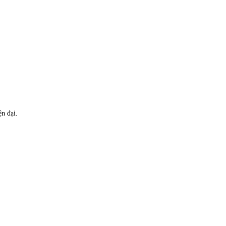
n đại.
.