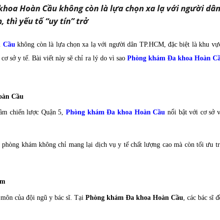
hoa Hoàn Cầu không còn là lựa chọn xa lạ với người dân 
thì yếu tố “uy tín” trở
n Cầu
không còn là lựa chọn xa lạ với người dân TP.HCM, đặc biệt là khu vự
cơ sở y tế. Bài viết này sẽ chỉ ra lý do vì sao
Phòng khám Đa khoa Hoàn C
oàn Cầu
 tâm chiến lược Quận 5,
Phòng khám Đa khoa Hoàn Cầu
nổi bật với cơ sở v
phòng khám không chỉ mang lại dịch vụ y tế chất lượng cao mà còn tối ưu t
âm
môn của đội ngũ y bác sĩ. Tại
Phòng khám Đa khoa Hoàn Cầu
, các bác sĩ đ