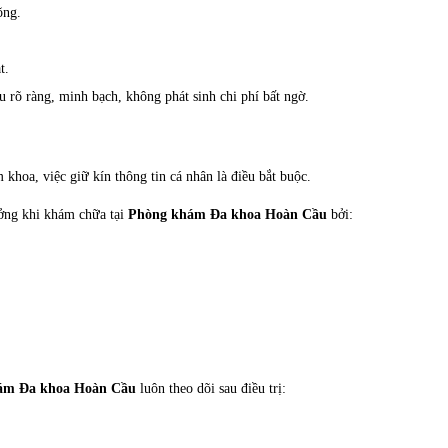
õng.
t.
ều rõ ràng, minh bạch, không phát sinh chi phí bất ngờ.
khoa, việc giữ kín thông tin cá nhân là điều bắt buộc.
ưởng khi khám chữa tại
Phòng khám Đa khoa Hoàn Cầu
bởi:
ám Đa khoa Hoàn Cầu
luôn theo dõi sau điều trị: