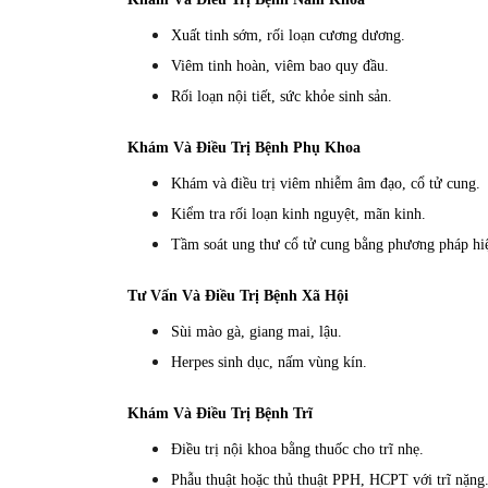
Xuất tinh sớm, rối loạn cương dương.
Viêm tinh hoàn, viêm bao quy đầu.
Rối loạn nội tiết, sức khỏe sinh sản.
Khám Và Điều Trị Bệnh Phụ Khoa
Khám và điều trị viêm nhiễm âm đạo, cổ tử cung.
Kiểm tra rối loạn kinh nguyệt, mãn kinh.
Tầm soát ung thư cổ tử cung bằng phương pháp hiệ
Tư Vấn Và Điều Trị Bệnh Xã Hội
Sùi mào gà, giang mai, lậu.
Herpes sinh dục, nấm vùng kín.
Khám Và Điều Trị Bệnh Trĩ
Điều trị nội khoa bằng thuốc cho trĩ nhẹ.
Phẫu thuật hoặc thủ thuật PPH, HCPT với trĩ nặng