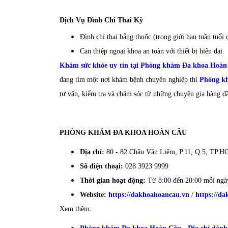
Dịch Vụ Đình Chỉ Thai Kỳ
Đình chỉ thai bằng thuốc (trong giới hạn tuần tuổi 
Can thiệp ngoại khoa an toàn với thiết bị hiện đại.
Khám sức khỏe uy tín tại Phòng khám Đa khoa Hoàn
đang tìm một nơi khám bệnh chuyên nghiệp thì
Phòng k
tư vấn, kiểm tra và chăm sóc từ những chuyên gia hàng đ
PHÒNG KHÁM ĐA KHOA HOÀN CẦU
Địa chỉ:
80 - 82 Châu Văn Liêm, P.11, Q.5, TP.
Số điện thoại:
028 3923 9999
Thời gian hoạt động:
Từ 8:00 đến 20:00 mỗi ngày
Website:
https://dakhoahoancau.vn
/
https://d
Xem thêm: