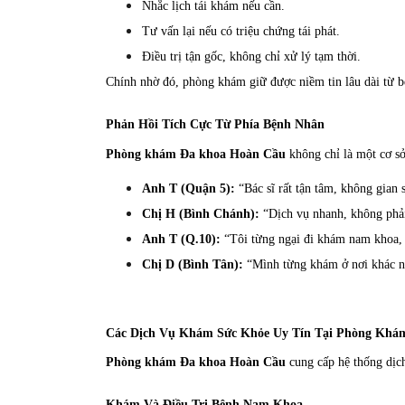
Nhắc lịch tái khám nếu cần.
Tư vấn lại nếu có triệu chứng tái phát.
Điều trị tận gốc, không chỉ xử lý tạm thời.
Chính nhờ đó, phòng khám giữ được niềm tin lâu dài từ b
Phản Hồi Tích Cực Từ Phía Bệnh Nhân
Phòng khám Đa khoa Hoàn Cầu
không chỉ là một cơ sở
Anh T (Quận 5):
“Bác sĩ rất tận tâm, không gian 
Chị H (Bình Chánh):
“Dịch vụ nhanh, không phải 
Anh T (Q.10):
“Tôi từng ngại đi khám nam khoa, n
Chị D (Bình Tân):
“Mình từng khám ở nơi khác nh
Các Dịch Vụ Khám Sức Khỏe Uy Tín Tại Phòng Khá
Phòng khám Đa khoa Hoàn Cầu
cung cấp hệ thống dịch
Khám Và Điều Trị Bệnh Nam Khoa